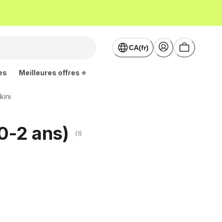
CA(fr)
es
Meilleures offres ⭐
kini
0-2 ans)
(1)