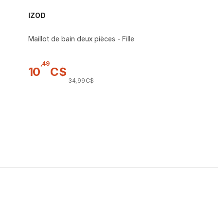
IZOD
Maillot de bain deux pièces - Fille
,
49
10
C$
34
,
99
C$